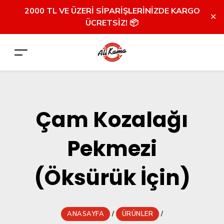
2000 TL VE ÜZERİ SİPARİŞLERİNİZDE KARGO
✕
ÜCRETSİZ! 📦
Çam Kozalağı
Pekmezi
(Öksürük İçin)
ANASAYFA
/
ÜRÜNLER
/