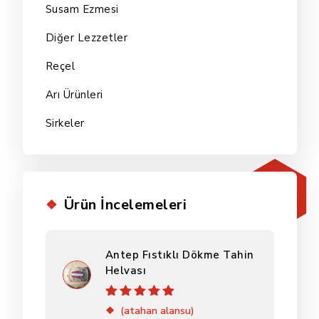
Susam Ezmesi
Diğer Lezzetler
Reçel
Arı Ürünleri
Sirkeler
Ürün İncelemeleri
Antep Fıstıklı Dökme Tahin
Helvası
5 üzerinden
5
(atahan alansu)
oy aldı