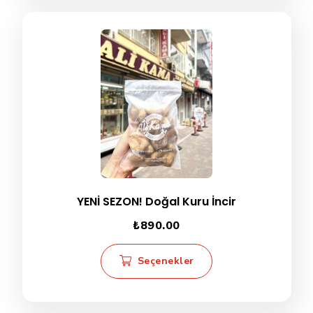
YENİ SEZON! Doğal Kuru İncir
₺
890.00
Bu
Seçenekler
ürünün
birden
fazla
varyasyonu