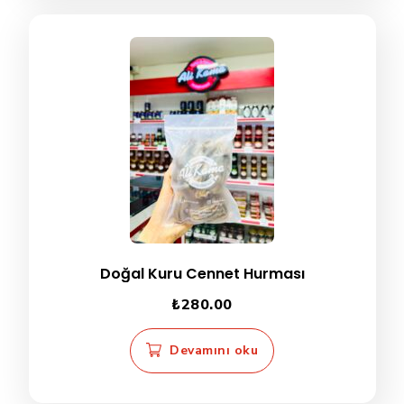
var.
Seçenekler
ürün
sayfasından
seçilebilir
Doğal Kuru Cennet Hurması
₺
280.00
Devamını oku