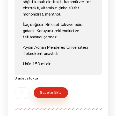
söğüt kabuk ekstraktı, karamürver toz
ekstraktı, vitamin c, çinko sülfat
monohidrat, menthol.
İlaç değildir. Bitkisel takviye edici
gıdadır. Koruyucu, reklendirici ve
tatlandırıcı içermez.
Aydın Adnan Menderes Üniversitesi
Teknokent onaylıdır.
Ürün 150 ml’dir.
8 adet stokta
Çam
Sepete Ekle
Kozalağı
Pekmezi
(Öksürük
İçin)