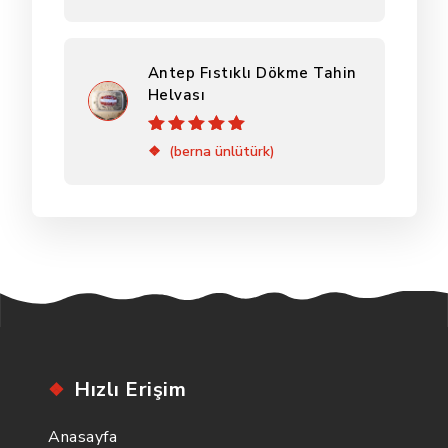
Antep Fıstıklı Dökme Tahin
Helvası
5 üzerinden
5
(berna ünlütürk)
oy aldı
Hızlı Erişim
Anasayfa